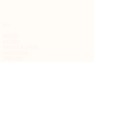
Info
KNÖDEL
GASTRO
MÄRKTE & LÄDEN
FOODTRUCK
ÜBER UNS
Kontakt
Christoph Schrader
0176 8111 50 91
FACEBOOK
INSTAGRAM
Impressum
Datenschutz
AGB
Widerrufsbelehrung