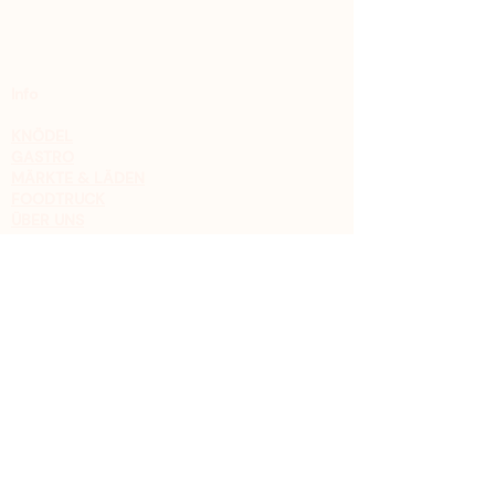
Info
KNÖDEL
GASTRO
MÄRKTE & LÄDEN
FOODTRUCK
ÜBER UNS
Kontakt
Christoph Schrader
0176 8111 50 91
FACEBOOK
INSTAGRAM
Impressum
Datenschutz
AGB
Widerrufsbelehrung