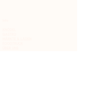
Info
KNÖDEL
GASTRO
MÄRKTE & LÄDEN
FOODTRUCK
ÜBER UNS
Kontakt
Christoph Schrader
0176 8111 50 91
FACEBOOK
INSTAGRAM
Impressum
Datenschutz
AGB
Widerrufsbelehrung