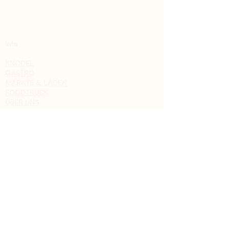
Info
KNÖDEL
GASTRO
MÄRKTE & LÄDEN
FOODTRUCK
ÜBER UNS
Kontakt
Christoph Schrader
0176 8111 50 91
FACEBOOK
INSTAGRAM
Impressum
Datenschutz
AGB
Widerrufsbelehrung