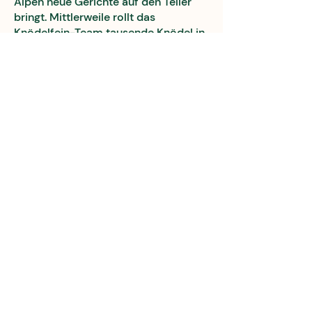
Alpen neue Gerichte auf den Teller
bringt. Mittlerweile rollt das
Knödelfein-Team tausende Knödel in
der Woche – für mehr Knödelliebe
und einfach gutes Essen.
Mehr erfahren